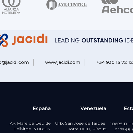
fo@jacidi.com
www.jacidi.com
+34 930 15 72 12
España
Venezuela
Est
Av. Mare de Deu de
Urb. San José de Tarbes
10685-B Ha
Bellvitge 3 08907
Torre BOD, Piso 15
# 17948 