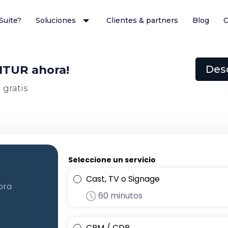
Suite?
Soluciones
Clientes & partners
Blog
C
FITUR ahora!
Desc
 gratis
Seleccione un servicio
Cast, TV o Signage
ora
60 minutos
CRM / CDP