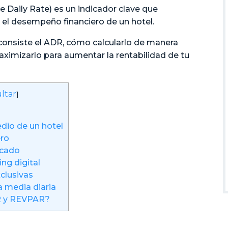
ge Daily Rate) es un indicador clave que
 el desempeño financiero de un hotel.
 consiste el ADR, cómo calcularlo de manera
aximizarlo para aumentar la rentabilidad de tu
ltar
]
edio de un hotel
ero
rcado
ng digital
clusivas
a media diaria
DR y REVPAR?